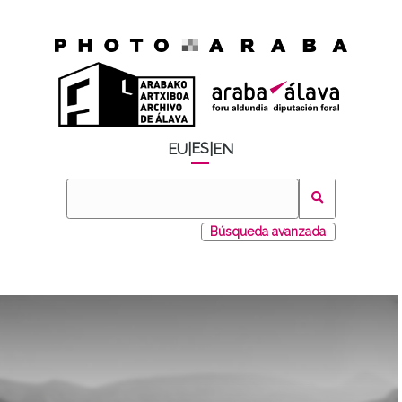
ES
EU
|
|
EN
Búsqueda avanzada