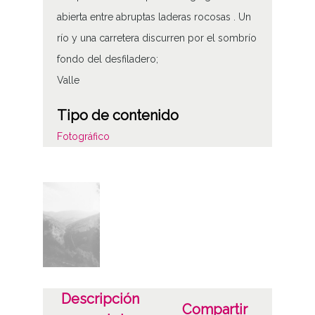
abierta entre abruptas laderas rocosas . Un
río y una carretera discurren por el sombrío
fondo del desfiladero;
Valle
Tipo de contenido
Fotográfico
Características del soporte
Tipo de imagen: Positivos Imagen Final:
Plata;
Fecha
19400101
19601231
Descripción
Compartir
1940, enero, 1 a 1960, diciembre, 31 -