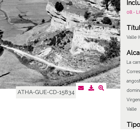
Incl
08.- 
Títu
Valle 
Alca
La car
Corres
angost
domina
ATHA-GUE-CD-15834
Virgen
Valle
Tipo
Fotogr