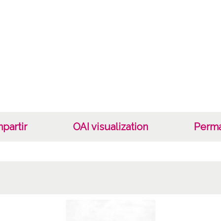
Cara
Tipo d
C;
Fec
19400
19601
1940, 
partir
OAI visualization
Perma
Not
Nº de 
R. 063
Lice
CC BY