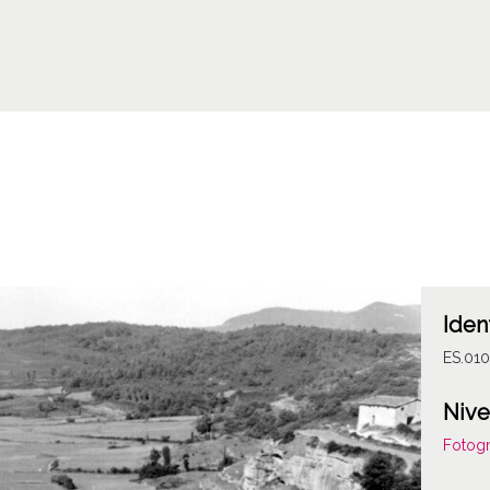
Iden
ES.01
Nive
Fotogr