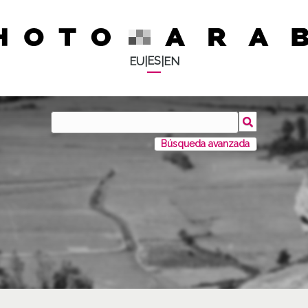
ES
EU
|
|
EN
Búsqueda avanzada