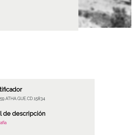
tificador
059.ATHA.GUE.CD.15834
l de descripción
afía