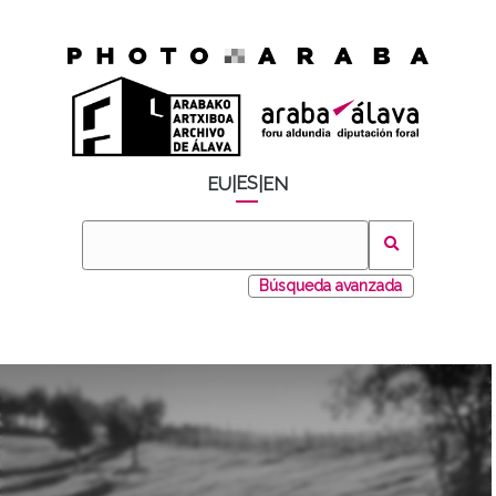
ES
EU
|
|
EN
Búsqueda avanzada