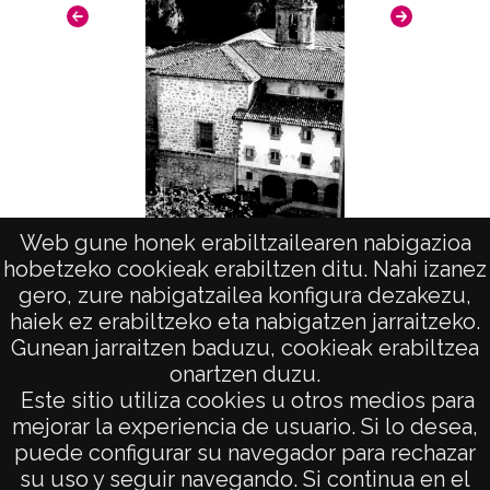
Licencia de las imágenes
CC BY-NC-SA 4.0
Web gune honek erabiltzailearen nabigazioa
Santuario de Nuestra Señora de Aranzazu
Portada
hobetzeko cookieak erabiltzen ditu. Nahi izanez
(OÑATI)
gero, zure nabigatzailea konfigura dezakezu,
haiek ez erabiltzeko eta nabigatzen jarraitzeko.
Gunean jarraitzen baduzu, cookieak erabiltzea
onartzen duzu.
AVISO LEGAL
Este sitio utiliza cookies u otros medios para
POLÍTICA DE PRIVACIDAD
mejorar la experiencia de usuario. Si lo desea,
puede configurar su navegador para rechazar
ACCESIBILIDAD
su uso y seguir navegando. Si continua en el
ATENCIÓN CIUDADANA