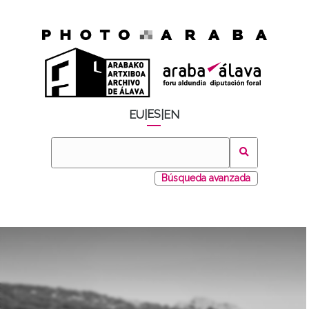
ES
EU
|
|
EN
Búsqueda avanzada