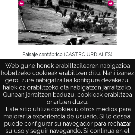
Paisaje cantábrico (CASTRO URDIALES)
Web gune honek erabiltzailearen nabigazioa
hobetzeko cookieak erabiltzen ditu. Nahi izanez
gero, zure nabigatzailea konfigura dezakezu,
haiek ez erabiltzeko eta nabigatzen jarraitzeko.
Gunean jarraitzen baduzu, cookieak erabiltzea
onartzen duzu.
AVISO LEGAL
Este sitio utiliza cookies u otros medios para
POLÍTICA DE PRIVACIDAD
mejorar la experiencia de usuario. Si lo desea,
puede configurar su navegador para rechazar
ACCESIBILIDAD
su uso y seguir navegando. Si continua en el
ATENCIÓN CIUDADANA