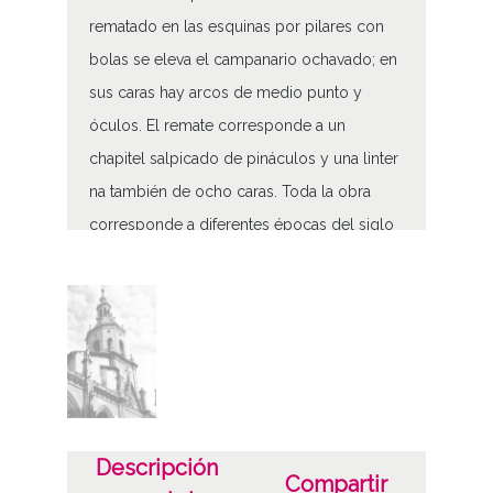
rematado en las esquinas por pilares con
bolas se eleva el campanario ochavado; en
sus caras hay arcos de medio punto y
óculos. El remate corresponde a un
chapitel salpicado de pináculos y una linter
na también de ocho caras. Toda la obra
corresponde a diferentes épocas del siglo
XVIII. En primer término, la cumbrera de la
fachada del pórtico nuevo de San Pedro
Torre de San Pedro
Tipo de contenido
Fotográfico
Características del soporte
Descripción
Compartir