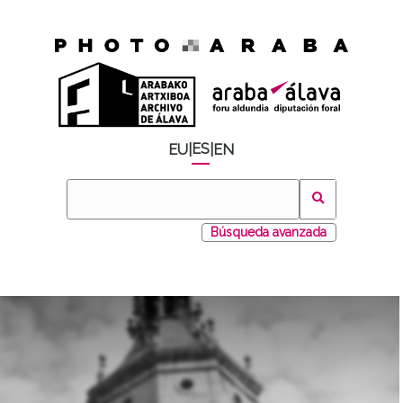
ES
EU
|
|
EN
Búsqueda avanzada