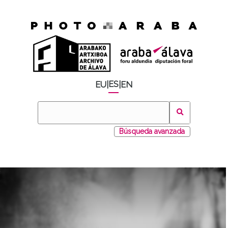
ES
EU
|
|
EN
Búsqueda avanzada