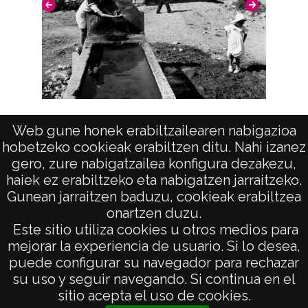
CC BY-NC-SA 4.0
Fuente abrevadero de un núcleo rural
Fue
Web gune honek erabiltzailearen nabigazioa
hobetzeko cookieak erabiltzen ditu. Nahi izanez
gero, zure nabigatzailea konfigura dezakezu,
haiek ez erabiltzeko eta nabigatzen jarraitzeko.
Gunean jarraitzen baduzu, cookieak erabiltzea
onartzen duzu.
AVISO LEGAL
Este sitio utiliza cookies u otros medios para
POLÍTICA DE PRIVACIDAD
mejorar la experiencia de usuario. Si lo desea,
puede configurar su navegador para rechazar
ACCESIBILIDAD
su uso y seguir navegando. Si continua en el
ATENCIÓN CIUDADANA
sitio acepta el uso de cookies.