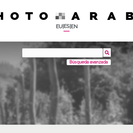
ES
EU
|
|
EN
Búsqueda avanzada