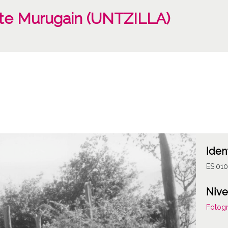
te Murugain (UNTZILLA)
Iden
ES.01
Nive
Fotogr