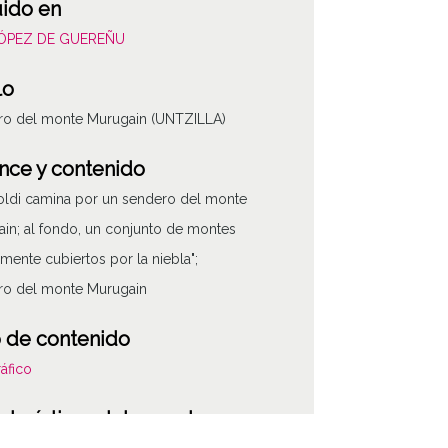
uido en
LÓPEZ DE GUEREÑU
lo
ro del monte Murugain (UNTZILLA)
nce y contenido
Yoldi camina por un sendero del monte
in; al fondo, un conjunto de montes
lmente cubiertos por la niebla";
ro del monte Murugain
 de contenido
áfico
cterísticas del soporte