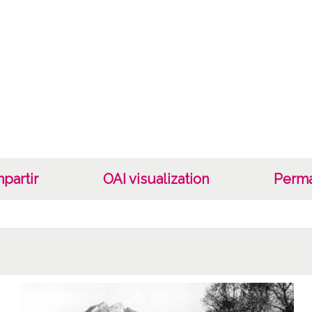
Tipo d
Fec
19400
19601
1940, 
Not
Nº de 
R. 147
partir
OAI visualization
Perma
Lice
CC BY