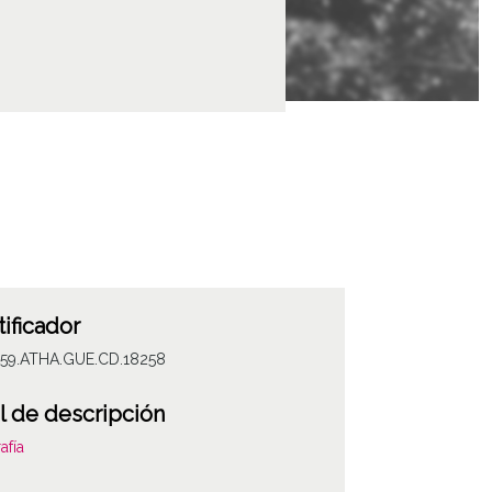
tificador
059.ATHA.GUE.CD.18258
l de descripción
afía