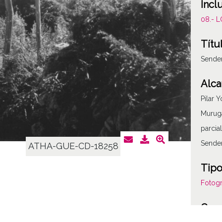
Incl
08.- 
Títu
Sende
Alca
Pilar 
Muruga
parcia
Sende
ATHA-GUE-CD-18258
Tipo
Fotogr
Cara