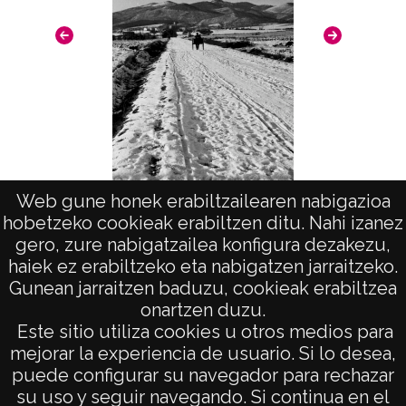
Licencia de las imágenes
CC BY-NC-SA 4.0
Web gune honek erabiltzailearen nabigazioa
hobetzeko cookieak erabiltzen ditu. Nahi izanez
Vista (BERROSTEGUIETA)
gero, zure nabigatzailea konfigura dezakezu,
haiek ez erabiltzeko eta nabigatzen jarraitzeko.
Gunean jarraitzen baduzu, cookieak erabiltzea
onartzen duzu.
AVISO LEGAL
Este sitio utiliza cookies u otros medios para
POLÍTICA DE PRIVACIDAD
mejorar la experiencia de usuario. Si lo desea,
puede configurar su navegador para rechazar
ACCESIBILIDAD
su uso y seguir navegando. Si continua en el
ATENCIÓN CIUDADANA