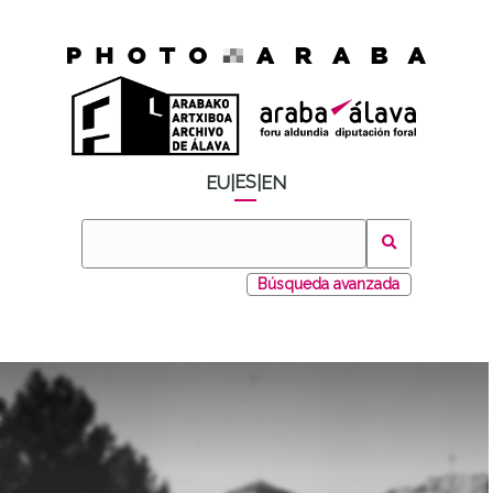
ES
EU
|
|
EN
Búsqueda avanzada