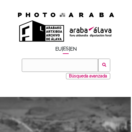
ES
EU
|
|
EN
Búsqueda avanzada