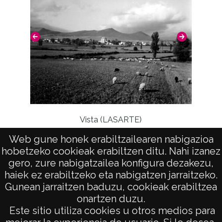
negativo: R. 134 / F. 1 / N. 6 Duplicado del
positivo: 7756;
Licencia de las imágenes
CC BY-NC-SA 4.0
Vista (LASARTE)
Web gune honek erabiltzailearen nabigazioa
Ventan
hobetzeko cookieak erabiltzen ditu. Nahi izanez
gero, zure nabigatzailea konfigura dezakezu,
haiek ez erabiltzeko eta nabigatzen jarraitzeko.
Gunean jarraitzen baduzu, cookieak erabiltzea
onartzen duzu.
AVISO LEGAL
Este sitio utiliza cookies u otros medios para
POLÍTICA DE PRIVACIDAD