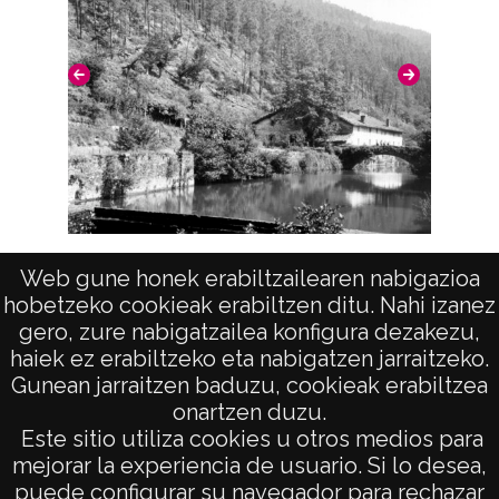
Licencia de las imágenes
CC BY-NC-SA 4.0
Río Deba (BERGARA)
Web gune honek erabiltzailearen nabigazioa
hobetzeko cookieak erabiltzen ditu. Nahi izanez
gero, zure nabigatzailea konfigura dezakezu,
haiek ez erabiltzeko eta nabigatzen jarraitzeko.
Gunean jarraitzen baduzu, cookieak erabiltzea
onartzen duzu.
AVISO LEGAL
Este sitio utiliza cookies u otros medios para
POLÍTICA DE PRIVACIDAD
mejorar la experiencia de usuario. Si lo desea,
puede configurar su navegador para rechazar
ACCESIBILIDAD