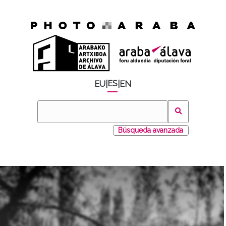
ES
EU
|
|
EN
Búsqueda avanzada