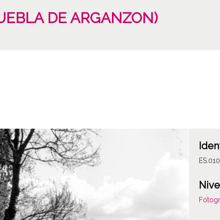
APUEBLA DE ARGANZON)
Iden
ES.01
Nive
Fotogr