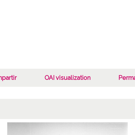
C;
Fec
19400
19601
1940, 
Not
Nº de 
R. 051
partir
OAI visualization
Perma
Lice
CC BY