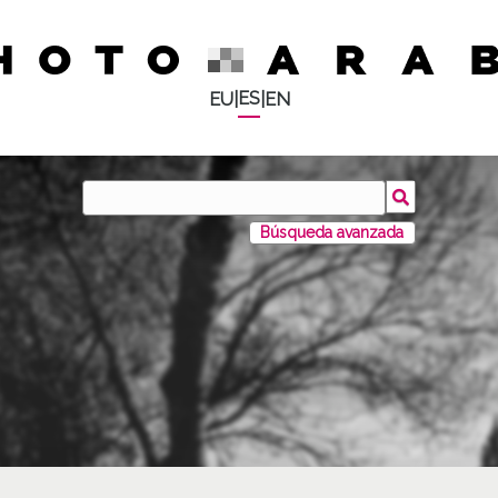
ES
EU
|
|
EN
Búsqueda avanzada