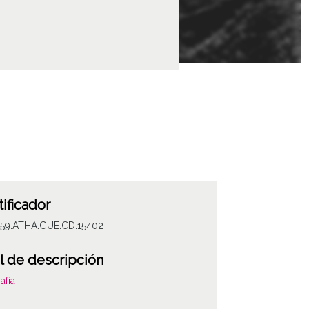
tificador
059.ATHA.GUE.CD.15402
l de descripción
afía