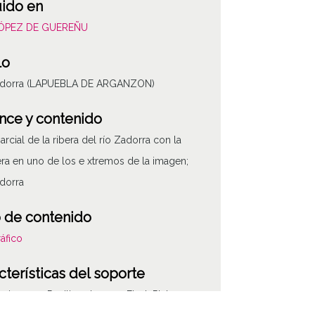
uido en
LÓPEZ DE GUEREÑU
lo
adorra (LAPUEBLA DE ARGANZON)
nce y contenido
parcial de la ribera del río Zadorra con la
era en uno de los e xtremos de la imagen;
dorra
 de contenido
áfico
cterísticas del soporte
e imagen: Positivos Imagen Final: Plata;