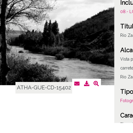
Incl
08.- 
Títu
Río Z
Alca
Vista 
carret
Río Za
ATHA-GUE-CD-15402
Tipo
Fotogr
Cara
Tipo d