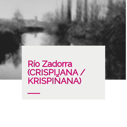
Río Zadorra
(CRISPIJANA /
KRISPIÑANA)