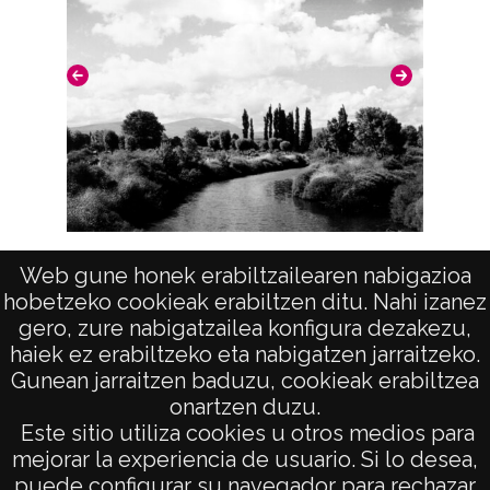
Licencia de las imágenes
CC BY-NC-SA 4.0
Río Zadorra (ABECHUCO)
Web gune honek erabiltzailearen nabigazioa
hobetzeko cookieak erabiltzen ditu. Nahi izanez
gero, zure nabigatzailea konfigura dezakezu,
haiek ez erabiltzeko eta nabigatzen jarraitzeko.
Gunean jarraitzen baduzu, cookieak erabiltzea
onartzen duzu.
AVISO LEGAL
Este sitio utiliza cookies u otros medios para
POLÍTICA DE PRIVACIDAD
mejorar la experiencia de usuario. Si lo desea,
puede configurar su navegador para rechazar
ACCESIBILIDAD