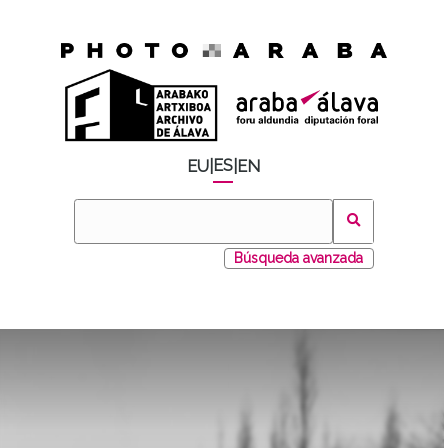
ES
EU
|
|
EN
Búsqueda avanzada