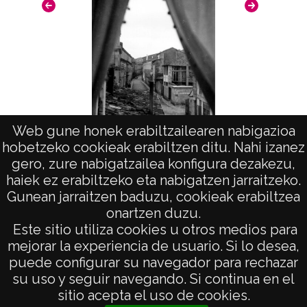
Licencia de las imágenes
CC BY-NC-SA 4.0
Web gune honek erabiltzailearen nabigazioa
hobetzeko cookieak erabiltzen ditu. Nahi izanez
Vista
gero, zure nabigatzailea konfigura dezakezu,
haiek ez erabiltzeko eta nabigatzen jarraitzeko.
Gunean jarraitzen baduzu, cookieak erabiltzea
onartzen duzu.
AVISO LEGAL
Este sitio utiliza cookies u otros medios para
POLÍTICA DE PRIVACIDAD
mejorar la experiencia de usuario. Si lo desea,
puede configurar su navegador para rechazar
ACCESIBILIDAD
su uso y seguir navegando. Si continua en el
ATENCIÓN CIUDADANA
sitio acepta el uso de cookies.