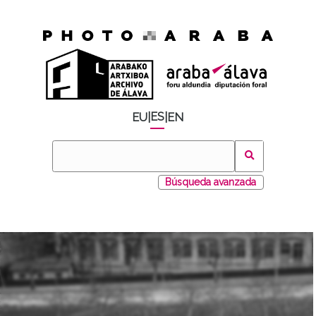
ES
EU
|
|
EN
Búsqueda avanzada