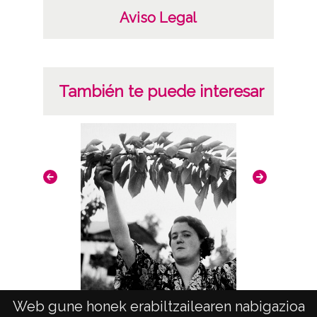
Notas
Aviso Legal
Nº de identificación: 13480 Duplicado del
negativo: 2833 Duplicado del positivo:
2833;
También te puede interesar
Licencia de las imágenes
CC BY-NC-SA 4.0
Web gune honek erabiltzailearen nabigazioa