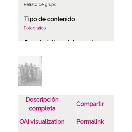
Retrato de grupo
Tipo de contenido
Fotográfico
Características del soporte
Tipo de imagen: Positivos Imagen Final:
Plata;
C;
Fecha
19400101
Descripción
19601231
Compartir
completa
1940, enero, 1 a 1960, diciembre, 31 -
Aproximada;
OAI visualization
Permalink