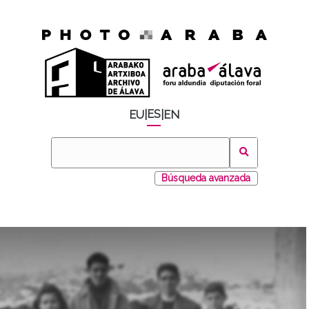
ES
EU
|
|
EN
Búsqueda avanzada