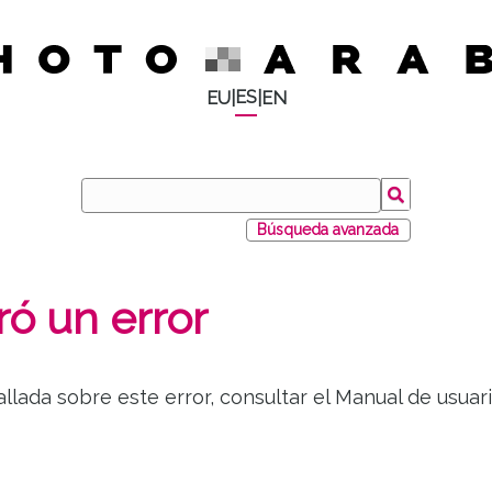
ES
EU
|
|
EN
Búsqueda avanzada
ó un error
llada sobre este error, consultar el Manual de usu