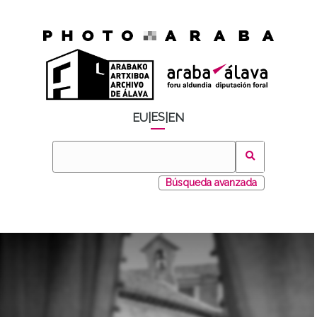
ES
EU
|
|
EN
Búsqueda avanzada