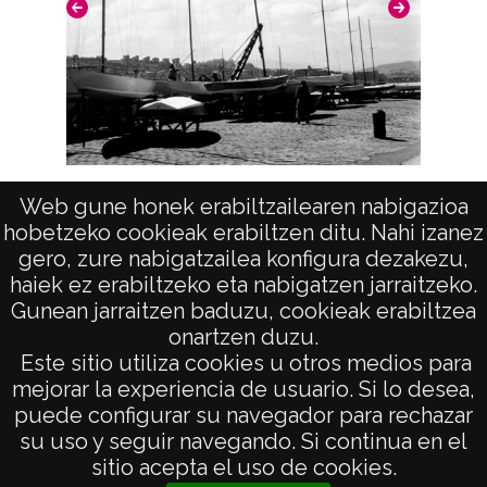
positivo: 7140;
Licencia de las imágenes
CC BY-NC-SA 4.0
Veleros (DONOSTIA-SAN SEBASTIAN)
Web gune honek erabiltzailearen nabigazioa
hobetzeko cookieak erabiltzen ditu. Nahi izanez
gero, zure nabigatzailea konfigura dezakezu,
haiek ez erabiltzeko eta nabigatzen jarraitzeko.
Gunean jarraitzen baduzu, cookieak erabiltzea
onartzen duzu.
AVISO LEGAL
Este sitio utiliza cookies u otros medios para
POLÍTICA DE PRIVACIDAD
mejorar la experiencia de usuario. Si lo desea,
puede configurar su navegador para rechazar
ACCESIBILIDAD
su uso y seguir navegando. Si continua en el
ATENCIÓN CIUDADANA
sitio acepta el uso de cookies.