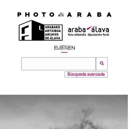
ES
EU
|
|
EN
Búsqueda avanzada