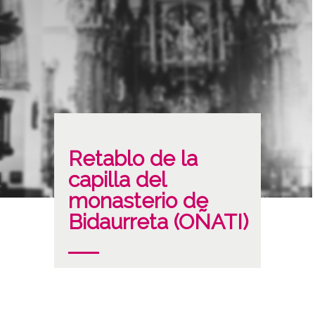
Retablo de la
capilla del
monasterio de
Bidaurreta (OÑATI)