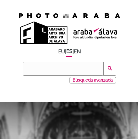
ES
EU
|
|
EN
Búsqueda avanzada