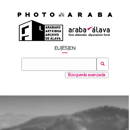
ES
EU
|
|
EN
Búsqueda avanzada