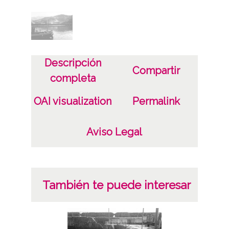
Características del soporte
Tipo de imagen: Positivos Imagen Final:
Plata;
C;
Descripción
Compartir
Fecha
completa
19400101
OAI visualization
Permalink
19601231
1940, enero, 1 a 1960, diciembre, 31 -
Aviso Legal
Aproximada;
Notas
Nº de identificación: 18944 Duplicado del
También te puede interesar
negativo: R. 167 / F. 1 / N. 21 Duplicado del
positivo: 8883;