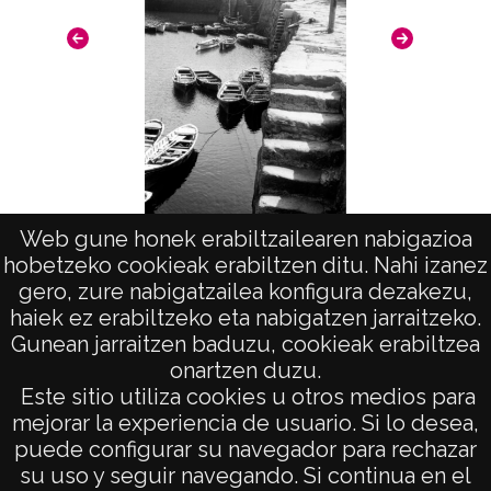
Licencia de las imágenes
CC BY-NC-SA 4.0
Web gune honek erabiltzailearen nabigazioa
hobetzeko cookieak erabiltzen ditu. Nahi izanez
Puerto (GETARIA)
Portu
gero, zure nabigatzailea konfigura dezakezu,
haiek ez erabiltzeko eta nabigatzen jarraitzeko.
Gunean jarraitzen baduzu, cookieak erabiltzea
onartzen duzu.
AVISO LEGAL
Este sitio utiliza cookies u otros medios para
POLÍTICA DE PRIVACIDAD
mejorar la experiencia de usuario. Si lo desea,
puede configurar su navegador para rechazar
ACCESIBILIDAD
su uso y seguir navegando. Si continua en el
ATENCIÓN CIUDADANA