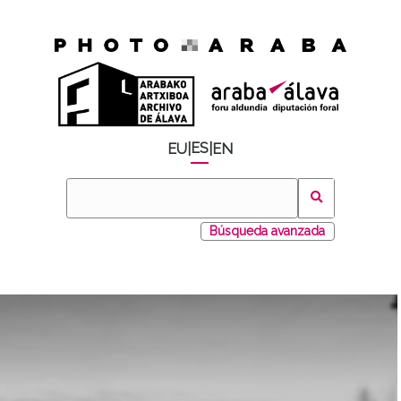
ES
EU
|
|
EN
Búsqueda avanzada