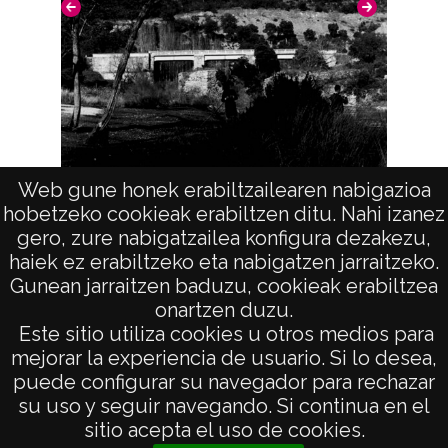
CC BY-NC-SA 4.0
Web gune honek erabiltzailearen nabigazioa
Puente de Arquijas (ZUÑIGA)
hobetzeko cookieak erabiltzen ditu. Nahi izanez
Puente
gero, zure nabigatzailea konfigura dezakezu,
haiek ez erabiltzeko eta nabigatzen jarraitzeko.
Gunean jarraitzen baduzu, cookieak erabiltzea
onartzen duzu.
AVISO LEGAL
Este sitio utiliza cookies u otros medios para
POLÍTICA DE PRIVACIDAD
mejorar la experiencia de usuario. Si lo desea,
puede configurar su navegador para rechazar
ACCESIBILIDAD
su uso y seguir navegando. Si continua en el
ATENCIÓN CIUDADANA
sitio acepta el uso de cookies.