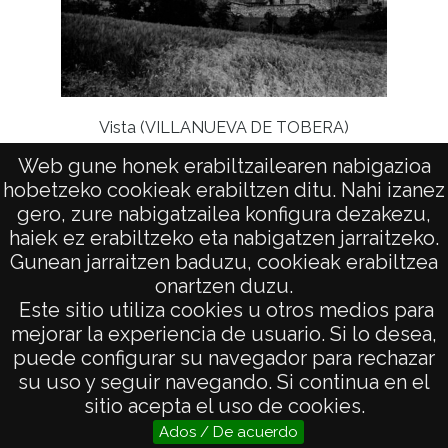
Vista (VILLANUEVA DE TOBERA)
Web gune honek erabiltzailearen nabigazioa
hobetzeko cookieak erabiltzen ditu. Nahi izanez
gero, zure nabigatzailea konfigura dezakezu,
haiek ez erabiltzeko eta nabigatzen jarraitzeko.
Gunean jarraitzen baduzu, cookieak erabiltzea
onartzen duzu.
AVISO LEGAL
Este sitio utiliza cookies u otros medios para
POLÍTICA DE PRIVACIDAD
mejorar la experiencia de usuario. Si lo desea,
puede configurar su navegador para rechazar
ACCESIBILIDAD
su uso y seguir navegando. Si continua en el
ATENCIÓN CIUDADANA
sitio acepta el uso de cookies.
Ados / De acuerdo