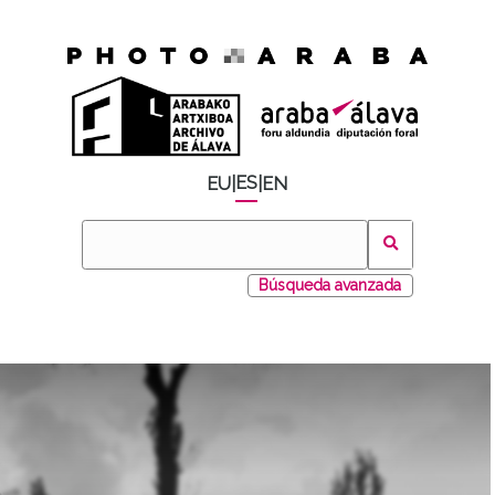
ES
EU
|
|
EN
Búsqueda avanzada