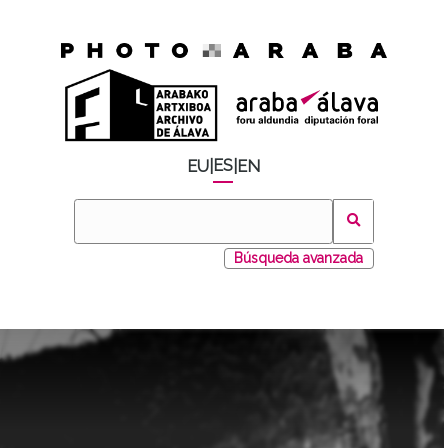
ES
EU
|
|
EN
Búsqueda avanzada