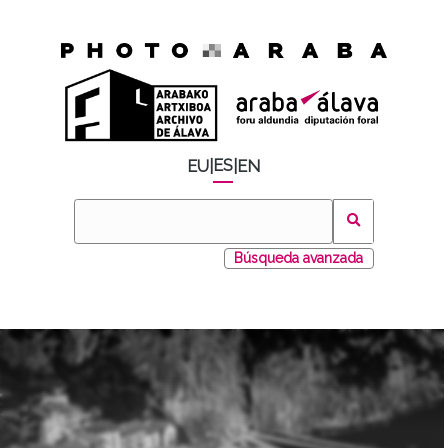
ES
EU
|
|
EN
Búsqueda avanzada