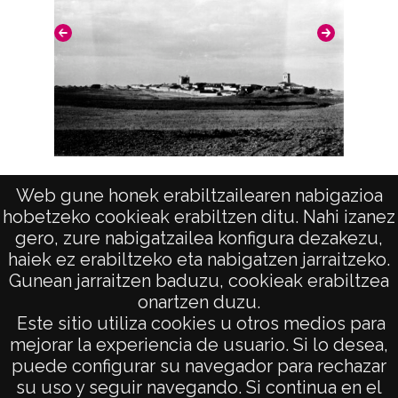
Licencia de las imágenes
CC BY-NC-SA 4.0
Vista (TORIJA)
Web gune honek erabiltzailearen nabigazioa
hobetzeko cookieak erabiltzen ditu. Nahi izanez
gero, zure nabigatzailea konfigura dezakezu,
haiek ez erabiltzeko eta nabigatzen jarraitzeko.
Gunean jarraitzen baduzu, cookieak erabiltzea
onartzen duzu.
AVISO LEGAL
Este sitio utiliza cookies u otros medios para
POLÍTICA DE PRIVACIDAD
mejorar la experiencia de usuario. Si lo desea,
puede configurar su navegador para rechazar
ACCESIBILIDAD
su uso y seguir navegando. Si continua en el
ATENCIÓN CIUDADANA