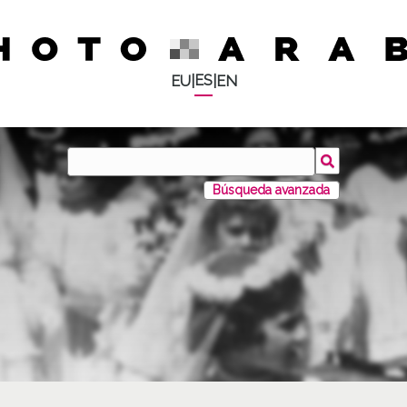
ES
EU
|
|
EN
Búsqueda avanzada