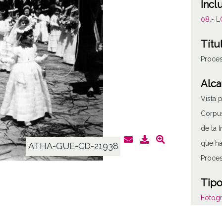
Incl
08.- 
Títu
Proces
Alca
Vista 
Corpus
de la 
que ha
ATHA-GUE-CD-21938
Proces
Tipo
Fotogr