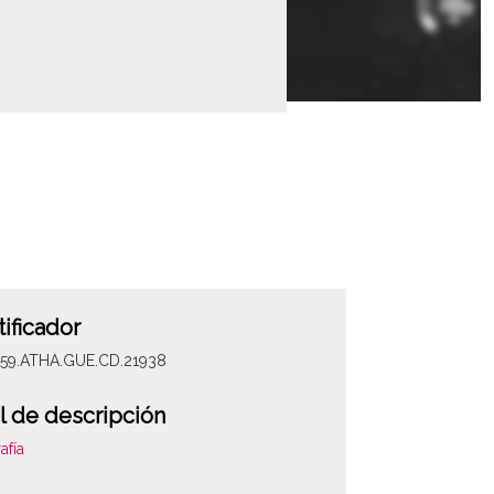
tificador
059.ATHA.GUE.CD.21938
l de descripción
afía