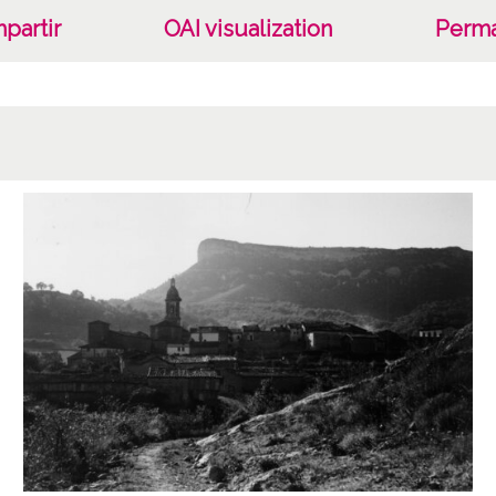
partir
OAI visualization
Perma