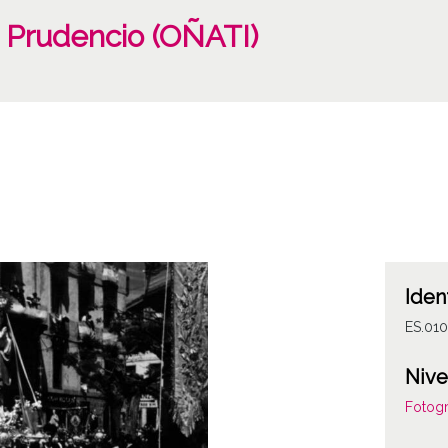
 Prudencio (OÑATI)
Iden
ES.01
Nive
Fotogr