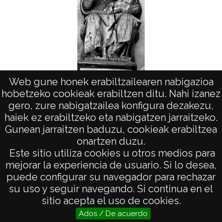
Web gune honek erabiltzailearen nabigazioa
Virgen María del arco de Larrazuría
Virgen 
hobetzeko cookieak erabiltzen ditu. Nahi izanez
(LABASTIDA)
gero, zure nabigatzailea konfigura dezakezu,
haiek ez erabiltzeko eta nabigatzen jarraitzeko.
Gunean jarraitzen baduzu, cookieak erabiltzea
onartzen duzu.
AVISO LEGAL
Este sitio utiliza cookies u otros medios para
POLÍTICA DE PRIVACIDAD
mejorar la experiencia de usuario. Si lo desea,
puede configurar su navegador para rechazar
ACCESIBILIDAD
su uso y seguir navegando. Si continua en el
ATENCIÓN CIUDADANA
sitio acepta el uso de cookies.
Ados / De acuerdo