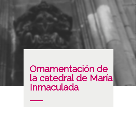
Ornamentación de
la catedral de María
Inmaculada