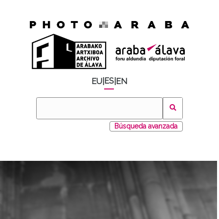
ES
EU
|
|
EN
Búsqueda avanzada