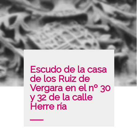
Escudo de la casa
de los Ruiz de
Vergara en el nº 30
y 32 de la calle
Herre ría