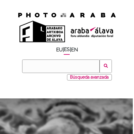
ES
EU
|
|
EN
Búsqueda avanzada