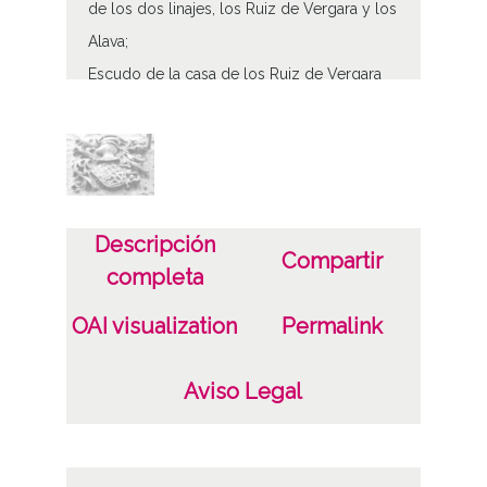
de los dos linajes, los Ruiz de Vergara y los
Alava;
Escudo de la casa de los Ruiz de Vergara
en el nº 30 y 32 de la calle Herre ría
Tipo de contenido
Fotográfico
Descripción
Características del soporte
Compartir
completa
Tipo de imagen: Positivos Imagen Final:
Plata;
OAI visualization
Permalink
C;
Aviso Legal
Fecha
19400101
19601231