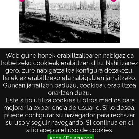
Tipo de imagen: Positivos Imagen Final:
Plata;
C;
Fecha
19400101
Vista
Web gune honek erabiltzailearen nabigazioa
19601231
hobetzeko cookieak erabiltzen ditu. Nahi izanez
gero, zure nabigatzailea konfigura dezakezu,
1940, enero, 1 a 1960, diciembre, 31 -
haiek ez erabiltzeko eta nabigatzen jarraitzeko.
Aproximada;
Gunean jarraitzen baduzu, cookieak erabiltzea
onartzen duzu.
Notas
AVISO LEGAL
Este sitio utiliza cookies u otros medios para
Nº de identificación: 9617 Duplicado del
POLÍTICA DE PRIVACIDAD
mejorar la experiencia de usuario. Si lo desea,
puede configurar su navegador para rechazar
positivo: 9700 Positivo original: 9617;
ACCESIBILIDAD
su uso y seguir navegando. Si continua en el
ATENCIÓN CIUDADANA
Licencia de las imágenes
sitio acepta el uso de cookies.
Ados / De acuerdo
CC BY-NC-SA 4.0