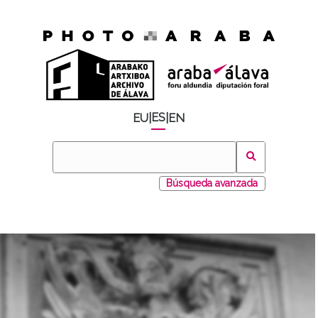
ES
EU
|
|
EN
Búsqueda avanzada