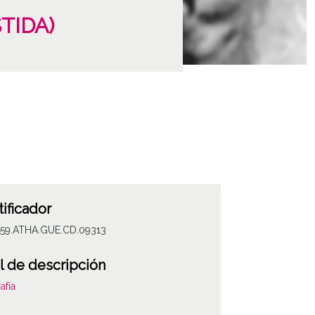
STIDA)
tificador
059.ATHA.GUE.CD.09313
l de descripción
afía