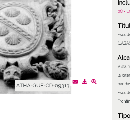
Incl
08.- 
Títu
Escudo
(LABA
Alca
Vista 
la cas
banda
ATHA-GUE-CD-09313
Escudo
Frontí
Tipo
Fotogr