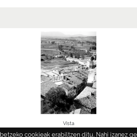
Lice
CC BY
Vista
etzeko cookieak erabiltzen ditu. Nahi izanez ger