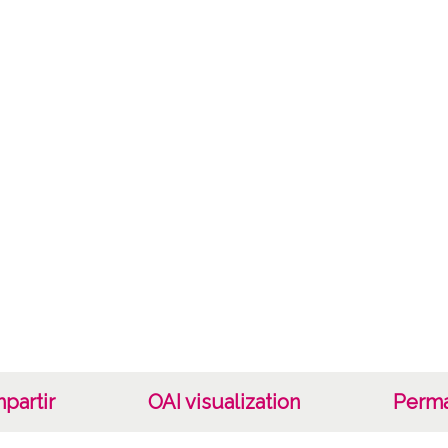
Cara
Tipo d
C;
Fec
19400
19601
1940, 
Lug
Labast
Not
Nº de 
partir
OAI visualization
Perma
11076 P