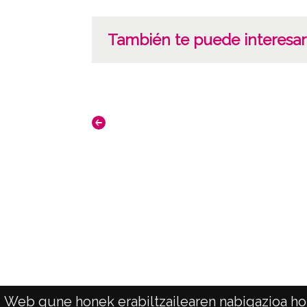
También te puede interesar
Web gune honek erabiltzailearen nabigazioa hob