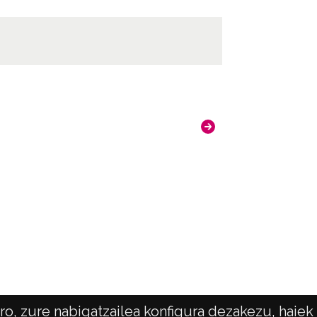
ncia de las imágenes
-NC-SA 4.0
o, zure nabigatzailea konfigura dezakezu, haiek