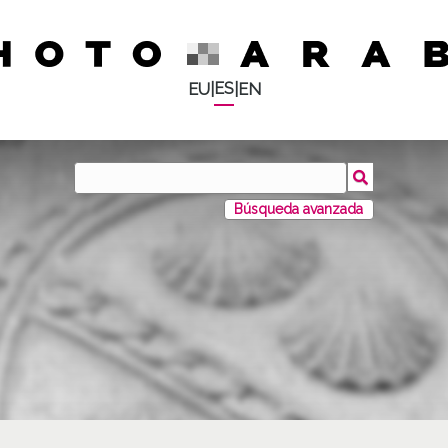
ES
EU
|
|
EN
Búsqueda avanzada