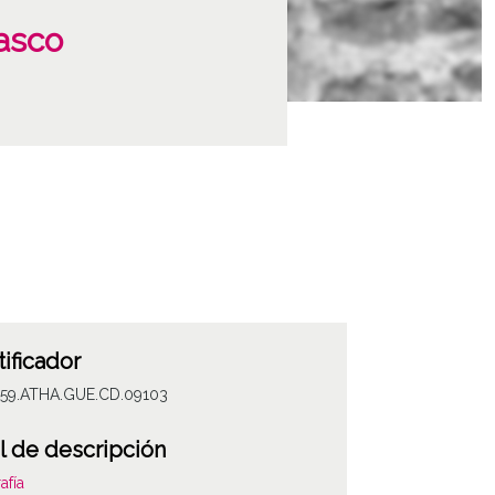
lasco
tificador
059.ATHA.GUE.CD.09103
l de descripción
afía