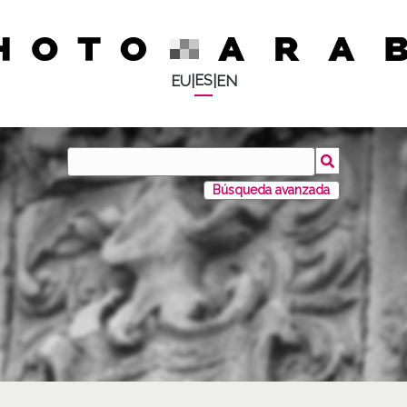
ES
EU
|
|
EN
Búsqueda avanzada