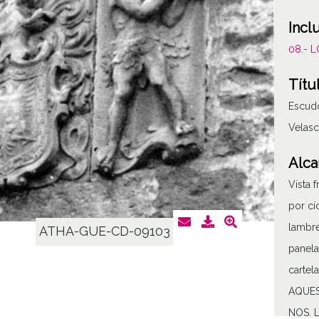
Incl
08.- 
Títu
Escudo
Velas
Alca
Vista 
por cí
lambre
ATHA-GUE-CD-09103
panela
cartel
AQUES
NOS, 