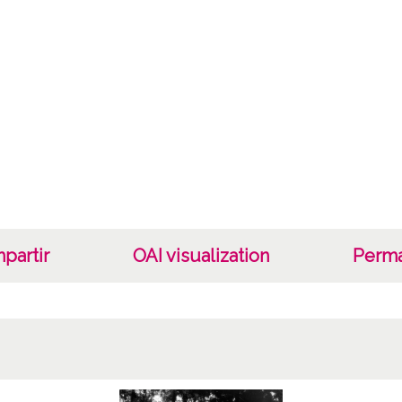
AFICI
Escudo
Molini
Tipo
Fotogr
Cara
Tipo d
C;
partir
OAI visualization
Perma
Fec
19400
19601
1940, 