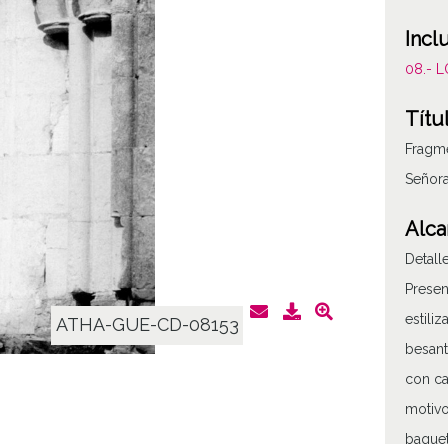
Incl
08.- 
Títu
Fragme
Señora
Alca
Detall
Presen
estili
ATHA-GUE-CD-08153
besant
con ca
motivo
baquet