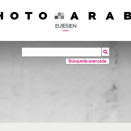
ES
EU
|
|
EN
Búsqueda avanzada