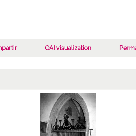
Lug
Martio
Not
Nº de i
partir
OAI visualization
Perma
Lice
CC BY