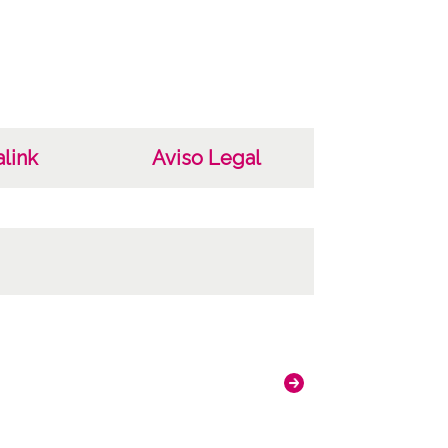
ar
da
as
dentificación: 8153 Positivo original: 8153;
link
Aviso Legal
ncia de las imágenes
-NC-SA 4.0