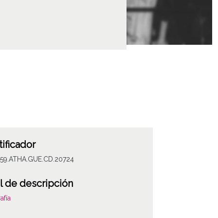
tificador
059.ATHA.GUE.CD.20724
l de descripción
afía