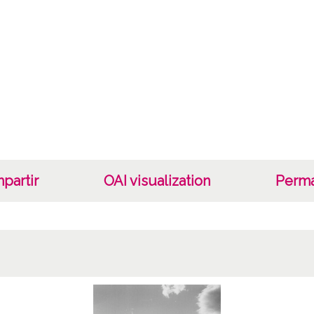
Cara
Tipo d
Fec
19460
1946, e
Not
Nº de 
partir
OAI visualization
Perma
R. 479
Lice
CC BY