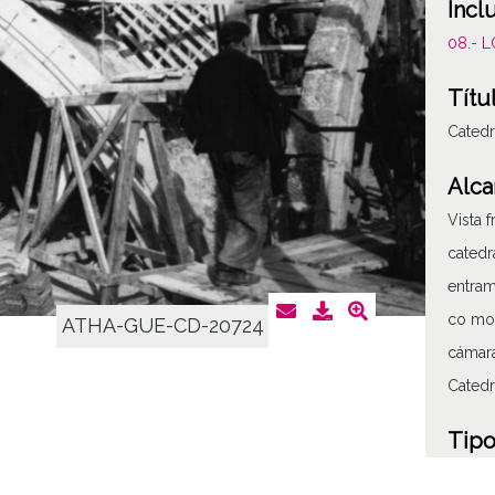
Incl
08.- 
Títu
Catedr
Alca
Vista 
catedr
entram
co mo 
ATHA-GUE-CD-20724
cámara
Catedr
Tipo
Fotogr