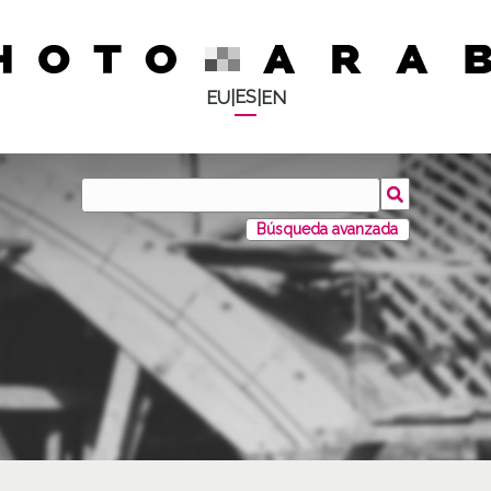
ES
EU
|
|
EN
Búsqueda avanzada