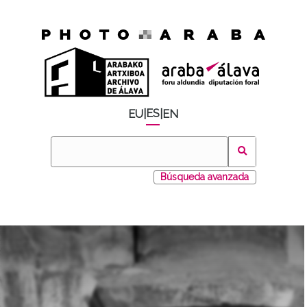
ES
EU
|
|
EN
Búsqueda avanzada