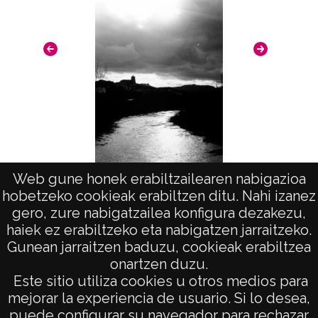
Nº de identificación: 13433 Duplicado del
negativo: 2786 Duplicado del; positivo:
2786;
Signaturas: Copia digital: ATHA-DAF-GUE-
13433 ; Duplicado del positivo: ATHA-DAF-
GUE-2786 ; Duplicado del negativo: ATHA-
DAF-GUE-2786;
Licencia de las imágenes
Web gune honek erabiltzailearen nabigazioa
CC BY-NC-SA 4.0
hobetzeko cookieak erabiltzen ditu. Nahi izanez
Río Ega (SANTA CRUZ DE CAMPEZO)
gero, zure nabigatzailea konfigura dezakezu,
haiek ez erabiltzeko eta nabigatzen jarraitzeko.
Gunean jarraitzen baduzu, cookieak erabiltzea
onartzen duzu.
AVISO LEGAL
Este sitio utiliza cookies u otros medios para
POLÍTICA DE PRIVACIDAD
mejorar la experiencia de usuario. Si lo desea,
puede configurar su navegador para rechazar
ACCESIBILIDAD