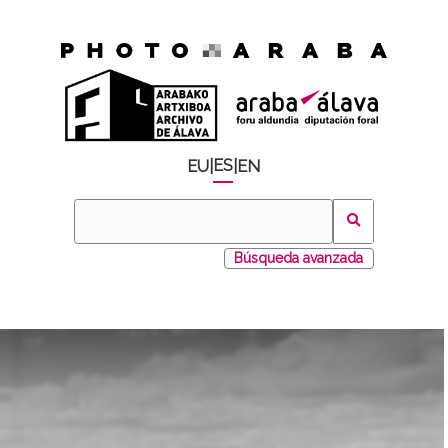
ES
EU
|
|
EN
Búsqueda avanzada