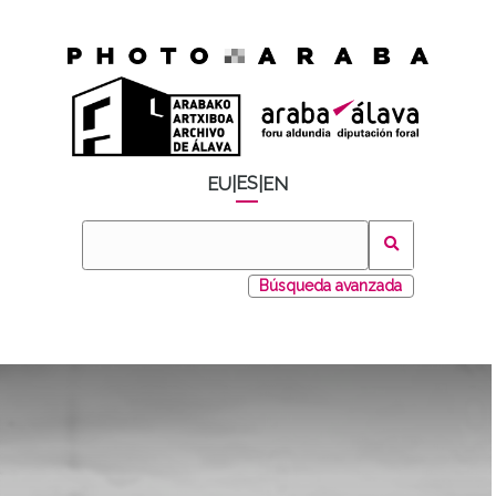
ES
EU
|
|
EN
Búsqueda avanzada