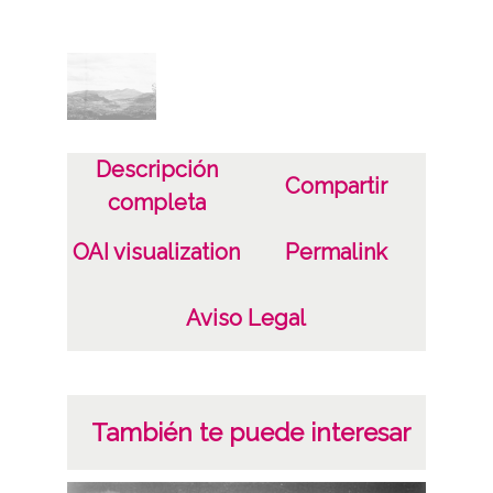
Características del soporte
Tipo de imagen: Positivos Imagen Final:
Plata;
B/N;
Fecha
Descripción
Compartir
19400101
completa
19601231
OAI visualization
Permalink
1940, enero, 1 a 1960, diciembre, 31 -
Aproximada;
Aviso Legal
Lugar
Maestu
Apellániz
También te puede interesar
Notas