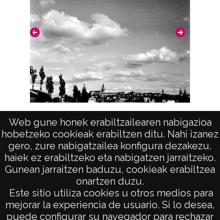
Nº de identificación: 13432 Duplicado del
negativo: 2785 Duplicado del; positivo:
2785;
Signaturas: Copia digital: ATHA-DAF-GUE-
13432 ; Duplicado del positivo: ATHA-DAF-
GUE-2785 ; Duplicado del negativo: ATHA-
DAF-GUE-2785;
Licencia de las imágenes
Vista
Web gune honek erabiltzailearen nabigazioa
CC BY-NC-SA 4.0
hobetzeko cookieak erabiltzen ditu. Nahi izanez
gero, zure nabigatzailea konfigura dezakezu,
haiek ez erabiltzeko eta nabigatzen jarraitzeko.
Gunean jarraitzen baduzu, cookieak erabiltzea
onartzen duzu.
AVISO LEGAL
Este sitio utiliza cookies u otros medios para
POLÍTICA DE PRIVACIDAD
mejorar la experiencia de usuario. Si lo desea,
puede configurar su navegador para rechazar
ACCESIBILIDAD