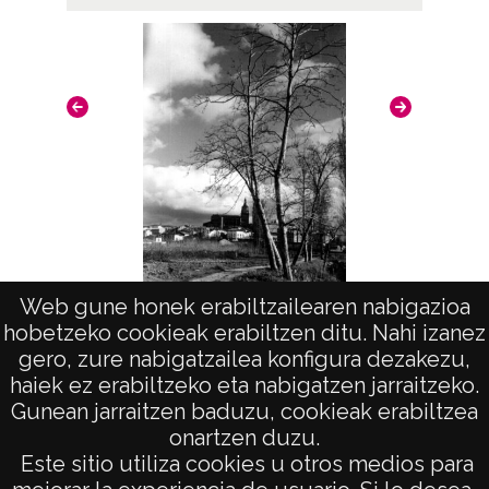
Maruri (Bizkaia)
Notas
Nº de identificación: 15743 Duplicado del
negativo: R. 060 / F. 3 / N.18; Duplicado del
positivo: 5433;
Signaturas: Copia digital: ATHA-DAF-GUE-
15743 ; Duplicado del positivo: ATHA-DAF-
GUE-5433 ; Duplicado del negativo: ATHA-
Web gune honek erabiltzailearen nabigazioa
DAF-GUE-R 060-F 3-N 18;
hobetzeko cookieak erabiltzen ditu. Nahi izanez
Vista
gero, zure nabigatzailea konfigura dezakezu,
Licencia de las imágenes
haiek ez erabiltzeko eta nabigatzen jarraitzeko.
CC BY-NC-SA 4.0
Gunean jarraitzen baduzu, cookieak erabiltzea
onartzen duzu.
AVISO LEGAL
Este sitio utiliza cookies u otros medios para
POLÍTICA DE PRIVACIDAD