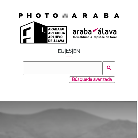
ES
EU
|
|
EN
Búsqueda avanzada