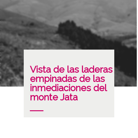
Vista de las laderas
empinadas de las
inmediaciones del
monte Jata