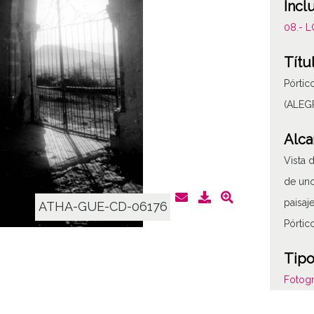
Incl
08.- 
Títu
Pórtic
(ALEG
Alca
Vista d
de uno
paisaj
ATHA-GUE-CD-06176
Pórtic
Tipo
Fotogr