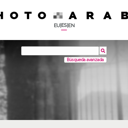
ES
EU
|
|
EN
Búsqueda avanzada