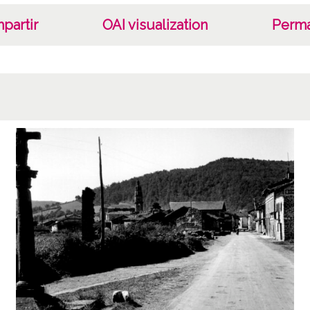
CC BY
partir
OAI visualization
Perma