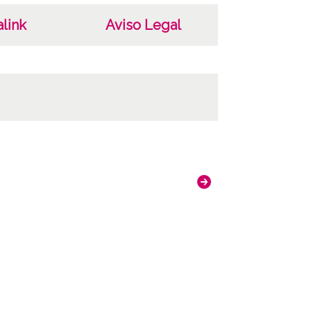
-NC-SA 4.0
link
Aviso Legal