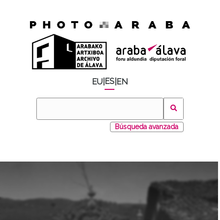
ES
EU
|
|
EN
Búsqueda avanzada