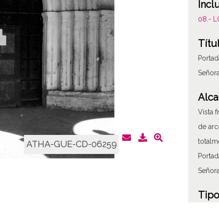
Incl
08.- 
Títu
Portad
Señor
Alca
Vista 
de arc
totalm
ATHA-GUE-CD-06259
Portad
Señor
Tipo
Fotogr