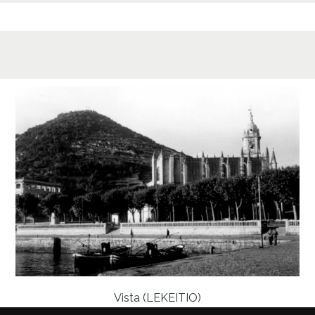
1806 D
6259;
Signat
Duplic
Dupli
Lice
CC BY
Vista (LEKEITIO)