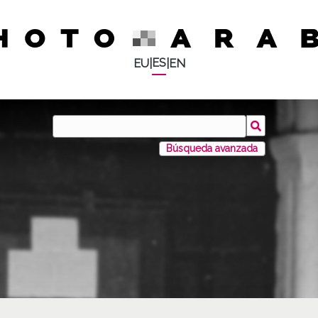
ES
EU
|
|
EN
Búsqueda avanzada