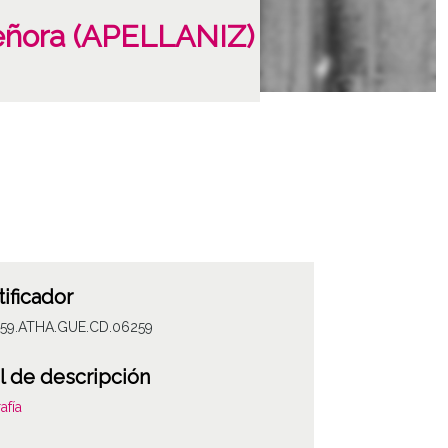
Señora (APELLANIZ)
tificador
059.ATHA.GUE.CD.06259
l de descripción
afía