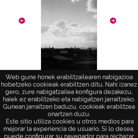
Vitoria-Gasteiz
Notas
Nº de identificación: 18693 Duplicado del
negativo: R. 160 / F. 5 / N. 14; Duplicado del
positivo: 8632;
Signaturas: Copia digital: ATHA-DAF-GUE-
18693 ; Duplicado del positivo: ATHA-DAF-
Web gune honek erabiltzailearen nabigazioa
GUE-8632 ; Duplicado del negativo: ATHA-
hobetzeko cookieak erabiltzen ditu. Nahi izanez
DAF-GUE-R 160-F 5-N 14;
Vista
gero, zure nabigatzailea konfigura dezakezu,
haiek ez erabiltzeko eta nabigatzen jarraitzeko.
Licencia de las imágenes
Gunean jarraitzen baduzu, cookieak erabiltzea
CC BY-NC-SA 4.0
onartzen duzu.
AVISO LEGAL
Este sitio utiliza cookies u otros medios para
POLÍTICA DE PRIVACIDAD
mejorar la experiencia de usuario. Si lo desea,
puede configurar su navegador para rechazar
ACCESIBILIDAD