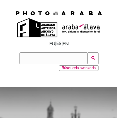
ES
EU
|
|
EN
Búsqueda avanzada