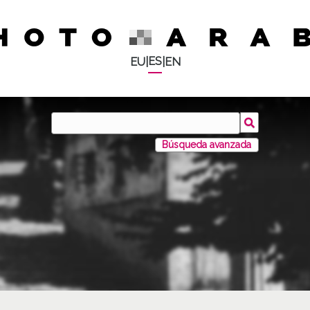
ES
EU
|
|
EN
Búsqueda avanzada