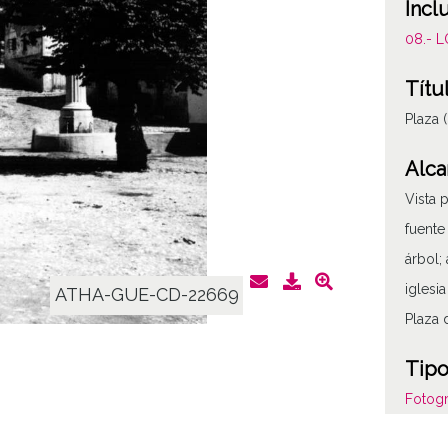
Incl
08.- 
Títu
Plaza
Alca
Vista 
fuente
árbol;
iglesi
ATHA-GUE-CD-22669
Plaza 
Tipo
Fotogr