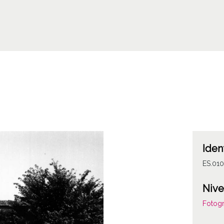
Iden
ES.01
Nive
Fotogr