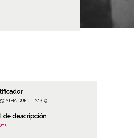
tificador
059.ATHA.GUE.CD.22669
l de descripción
afía