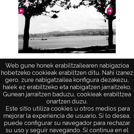
Notas
Nº de identificación: 15797 Duplicado del
negativo: R. 062 / F. 3 / N.27; Duplicado del
positivo: 5487;
Signaturas: Copia digital: ATHA-DAF-GUE-
15797 ; Duplicado del positivo: ATHA-DAF-
La margen derecha (SANTURTZI)
Web gune honek erabiltzailearen nabigazioa
GUE-5487 ; Duplicado del negativo: ATHA-
hobetzeko cookieak erabiltzen ditu. Nahi izanez
DAF-GUE-R 062-F 3-N 27;
Pue
gero, zure nabigatzailea konfigura dezakezu,
haiek ez erabiltzeko eta nabigatzen jarraitzeko.
Licencia de las imágenes
Gunean jarraitzen baduzu, cookieak erabiltzea
CC BY-NC-SA 4.0
onartzen duzu.
AVISO LEGAL
Este sitio utiliza cookies u otros medios para
POLÍTICA DE PRIVACIDAD
mejorar la experiencia de usuario. Si lo desea,
puede configurar su navegador para rechazar
ACCESIBILIDAD
su uso y seguir navegando. Si continua en el
ATENCIÓN CIUDADANA