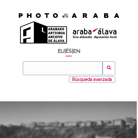
ES
EU
|
|
EN
Búsqueda avanzada