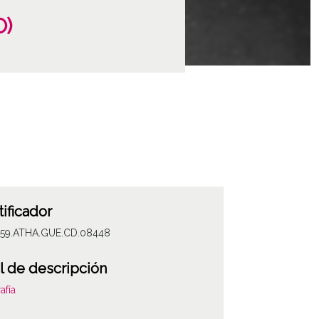
O)
tificador
059.ATHA.GUE.CD.08448
l de descripción
afía