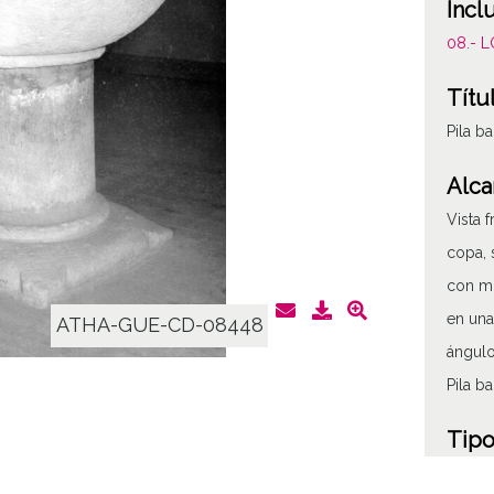
Incl
08.- 
Títu
Pila b
Alca
Vista 
copa, 
con mo
en una
ATHA-GUE-CD-08448
ángulo
Pila b
Tipo
Fotogr