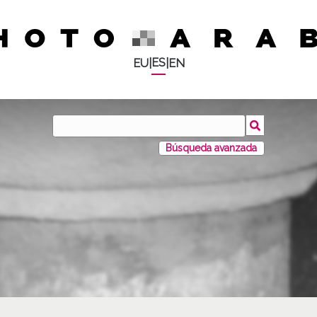
ES
EU
|
|
EN
Búsqueda avanzada