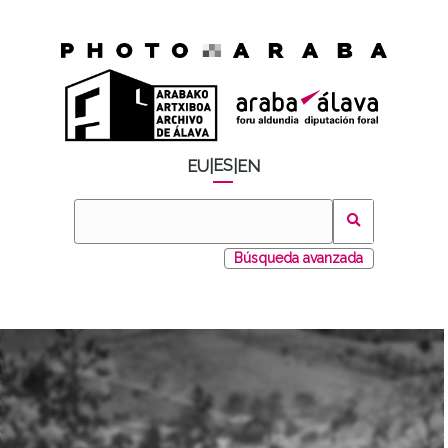
ES
EU
|
|
EN
Búsqueda avanzada