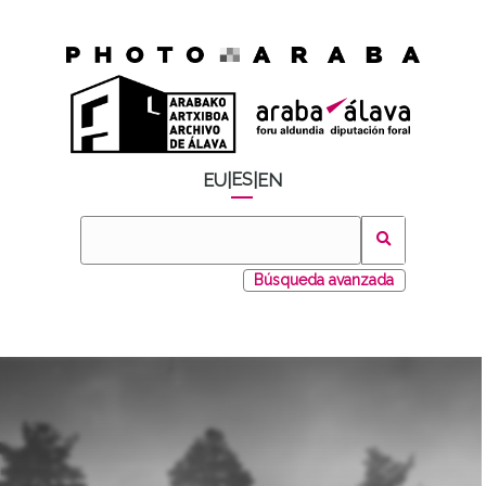
ES
EU
|
|
EN
Búsqueda avanzada