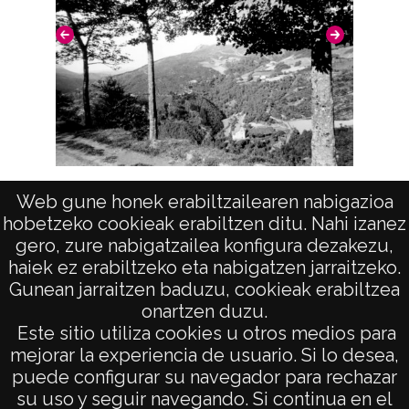
positivo: 8307;
Signaturas: Copia digital: ATHA-DAF-GUE-
18369 ; Duplicado del positivo: ATHA-DAF-
GUE-8307 ; Duplicado del negativo: ATHA-
DAF-GUE-R 150-F 3-N 13;
Licencia de las imágenes
Santuario de Nuestra Señora de Dorleta
CC BY-NC-SA 4.0
Web gune honek erabiltzailearen nabigazioa
hobetzeko cookieak erabiltzen ditu. Nahi izanez
(LEINTZ-GATZAGA)
gero, zure nabigatzailea konfigura dezakezu,
haiek ez erabiltzeko eta nabigatzen jarraitzeko.
Gunean jarraitzen baduzu, cookieak erabiltzea
onartzen duzu.
AVISO LEGAL
Este sitio utiliza cookies u otros medios para
POLÍTICA DE PRIVACIDAD
mejorar la experiencia de usuario. Si lo desea,
puede configurar su navegador para rechazar
ACCESIBILIDAD
su uso y seguir navegando. Si continua en el
ATENCIÓN CIUDADANA