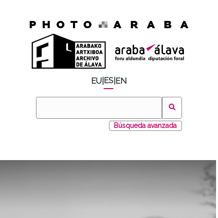
ES
EU
|
|
EN
Búsqueda avanzada