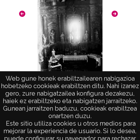
negativo: R. 150 / F. 6 / N. 31; Duplicado del
positivo: 8289;
Signaturas: Copia digital: ATHA-DAF-GUE-
18351 ; Duplicado del positivo: ATHA-DAF-
GUE-8289 ; Duplicado del negativo: ATHA-
DAF-GUE-R 150-F 6-N 31;
Licencia de las imágenes
CC BY-NC-SA 4.0
Web gune honek erabiltzailearen nabigazioa
Retablo mayor de la iglesia de San Pedro
hobetzeko cookieak erabiltzen ditu. Nahi izanez
(ARAIA)
gero, zure nabigatzailea konfigura dezakezu,
haiek ez erabiltzeko eta nabigatzen jarraitzeko.
Gunean jarraitzen baduzu, cookieak erabiltzea
onartzen duzu.
AVISO LEGAL
Este sitio utiliza cookies u otros medios para
POLÍTICA DE PRIVACIDAD
mejorar la experiencia de usuario. Si lo desea,
puede configurar su navegador para rechazar
ACCESIBILIDAD