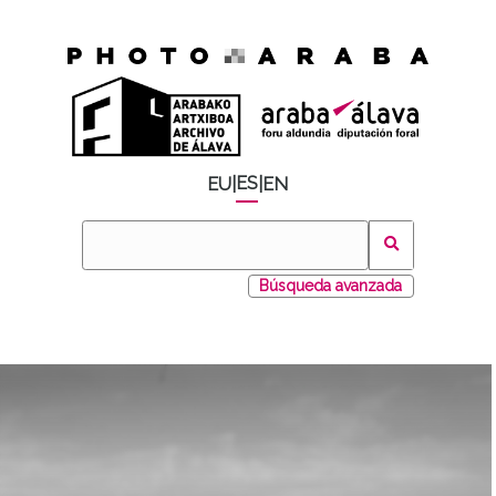
ES
EU
|
|
EN
Búsqueda avanzada