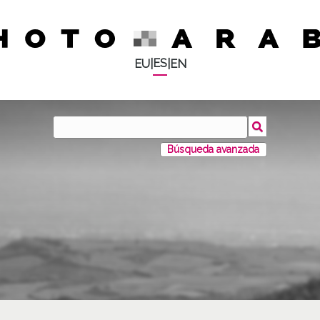
ES
EU
|
|
EN
Búsqueda avanzada