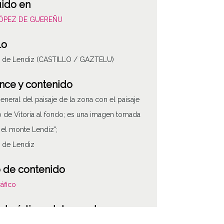
uido en
LÓPEZ DE GUEREÑU
lo
je de Lendiz (CASTILLO / GAZTELU)
nce y contenido
general del paisaje de la zona con el paisaje
 de Vitoria al fondo; es una imagen tomada
el monte Lendiz";
e de Lendiz
 de contenido
áfico
cterísticas del soporte