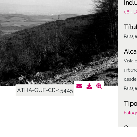
Incl
08.- 
Títu
Paisa
Alca
Vista 
urbano
desde 
Paisaj
ATHA-GUE-CD-15445
Tipo
Fotogr
Cara