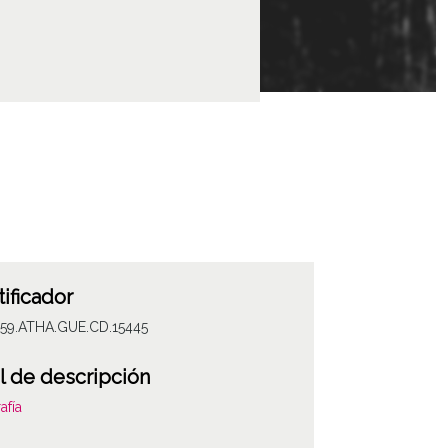
tificador
059.ATHA.GUE.CD.15445
l de descripción
afía