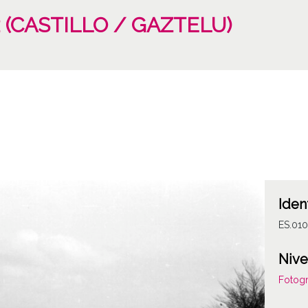
iz (CASTILLO / GAZTELU)
Iden
ES.01
Nive
Fotogr