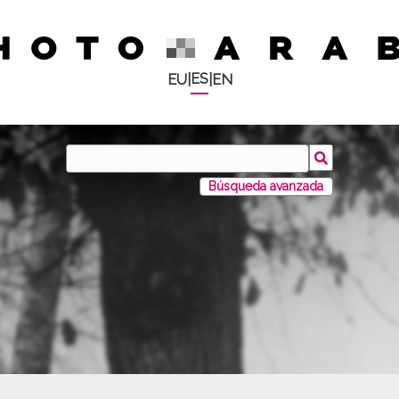
ES
EU
|
|
EN
Búsqueda avanzada