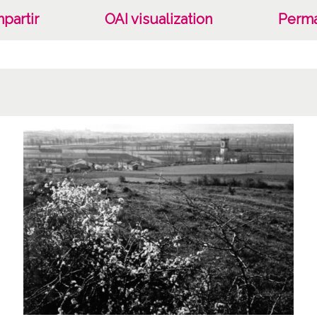
Duplic
partir
OAI visualization
Perma
Duplic
N 31;
Lice
CC BY