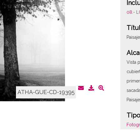
Incl
08.- 
Títu
Paisaj
Alca
Vista 
cubier
primer
sacada
ATHA-GUE-CD-19395
Paisaj
Tipo
Fotogr