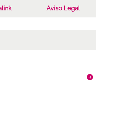
ado del positivo: ATHA-DAF-GUE-9356 ;
link
Aviso Legal
ado del negativo: ATHA-DAF-GUE-R 181-F 3-
ncia de las imágenes
-NC-SA 4.0