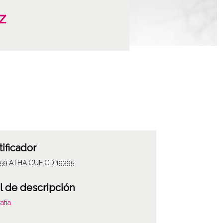
z
tificador
059.ATHA.GUE.CD.19395
l de descripción
afía