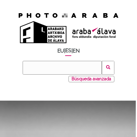
ES
EU
|
|
EN
Búsqueda avanzada