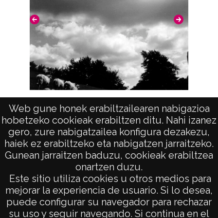
positivo: 4970;
Signaturas: Copia digital: ATHA-DAF-GUE-
15282 ; Duplicado del positivo: ATHA-DAF-
GUE-4970 ; Duplicado del negativo: ATHA-
DAF-GUE-R 047-F 1-N 3;
Licencia de las imágenes
Nubes que oscurecen el cielo
CC BY-NC-SA 4.0
Web gune honek erabiltzailearen nabigazioa
hobetzeko cookieak erabiltzen ditu. Nahi izanez
gero, zure nabigatzailea konfigura dezakezu,
haiek ez erabiltzeko eta nabigatzen jarraitzeko.
Gunean jarraitzen baduzu, cookieak erabiltzea
onartzen duzu.
AVISO LEGAL
Este sitio utiliza cookies u otros medios para
POLÍTICA DE PRIVACIDAD
mejorar la experiencia de usuario. Si lo desea,
puede configurar su navegador para rechazar
ACCESIBILIDAD
su uso y seguir navegando. Si continua en el
ATENCIÓN CIUDADANA