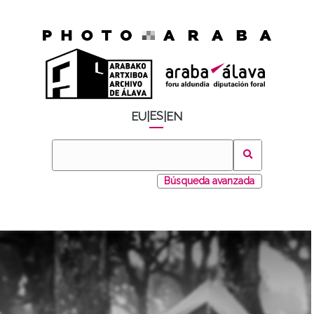
ES
EU
|
|
EN
Búsqueda avanzada